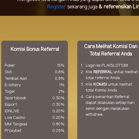
Register
sekarang juga
& referensikan Li
Cara Melihat Komisi Dan
Komisi Bonus Referral
Total Referral Anda
Poker
15%
1.
Login ke PLAYSLOTS88
Slot
0.8%
2.
Klik
REFERRAL
untuk melihat
total referral Anda
Tembak Ikan
0.8%
3.
Klik
KOMISI
untuk melihat
E-lottery
1%
total Komisi Anda
Togel
2%
4.
Cara penarikan Referral
Sportsbook
0.30%
dapat dilakukan setiap hari
Esport
0.30%
senin dengan melakukan
IDNLIVE
0.20%
withdraw.
Live Casino
0.20%
MM Tangkas
0.80%
Proxybet
0.05%