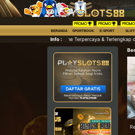
PROMO
PROMO
PROM
BERANDA
SPORTBOOK
E-SPORT
SLOT
Situs Game Online Terpercaya & Terlengkap di Indonesia! 
Info :
Be
Re