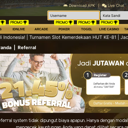
Download APK
Live Chat
O
PROMO
PROMO
PROMO
PROMO
S
IDNLIVE
ARCADE
POKER
TOGEL
LIVE CASINO
T
| Turnamen Slot Kemerdekaan HUT KE-81 | Jackpot Lucky Dr
randa
Referral
ferral system tidak dipungut biaya apapun. Hanya dengan modal o
mengecek keuntungan Anda yang dapat dilihat secara o