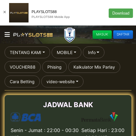
×
PLAYSLOTS88
Download
PLAYSLOTS88 Mobile App
MASUK
DAFTAR
TENTANG KAMI
MOBILE
Info
VOUCHER88
Phising
Kalkulator Mix Parlay
Cara Betting
video-website
JADWAL BANK
Setiap Hari : 23:00
Senin - Jumat : 22:00 - 00:30