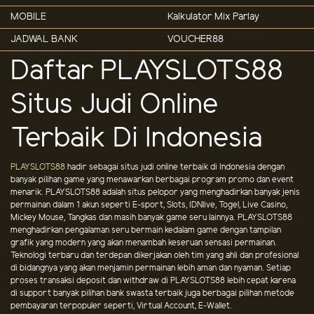
MOBILE
Kalkulator Mix Parlay
JADWAL BANK
VOUCHER88
Daftar PLAYSLOTS88
Situs Judi Online
Terbaik Di Indonesia
PLAYSLOTS88
hadir sebagai situs judi online terbaik di Indonesia dengan
banyak pilihan game yang menawarkan berbagai program promo dan event
menarik. PLAYSLOTS88 adalah situs pelopor yang menghadirkan banyak jenis
permainan dalam 1 akun seperti E-sport, Slots, IDNlive, Togel, Live Casino,
Mickey Mouse, Tangkas dan masih banyak game seru lainnya. PLAYSLOTS88
menghadirkan pengalaman seru bermain kedalam game dengan tampilan
grafik yang modern yang akan menambah keseruan sensasi permainan.
Teknologi terbaru dan terdepan dikerjakan oleh tim yang ahli dan profesional
di bidangnya yang akan menjamin permainan lebih aman dan nyaman. Setiap
proses transaksi deposit dan withdraw di PLAYSLOTS88 lebih cepat karena
di support banyak pilihan bank swasta terbaik juga berbagai pilihan metode
pembayaran terpopuler seperti, Virtual Account, E-Wallet.