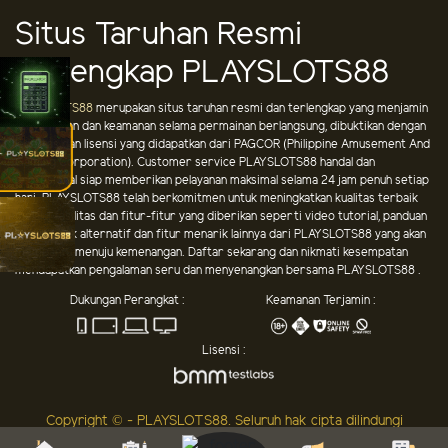
Situs Taruhan Resmi
Terlengkap PLAYSLOTS88
PLAYSLOTS88
merupakan situs taruhan resmi dan terlengkap yang menjamin
kenyamanan dan keamanan selama permainan berlangsung, dibuktikan dengan
legalitas dan lisensi yang didapatkan dari PAGCOR (Philippine Amusement And
Gaming Corporation). Customer service PLAYSLOTS88 handal dan
profesional siap memberikan pelayanan maksimal selama 24 jam penuh setiap
hari. PLAYSLOTS88 telah berkomitmen untuk meningkatkan kualitas terbaik
melalui fasilitas dan fitur-fitur yang diberikan seperti video tutorial, panduan
betting, link alternatif dan fitur menarik lainnya dari PLAYSLOTS88 yang akan
membantu menuju kemenangan. Daftar sekarang dan nikmati kesempatan
mendapatkan pengalaman seru dan menyenangkan bersama PLAYSLOTS88 .
Dukungan Perangkat :
Keamanan Terjamin :
Lisensi :
Copyright © - PLAYSLOTS88. Seluruh hak cipta dilindungi