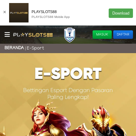
×
PLAYSLOTS88
Download
PLAYSLOTS88 Mobile App
MASUK
DAFTAR
BERANDA
E-Sport