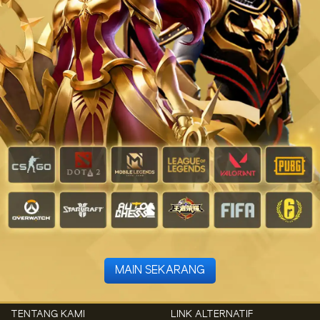
MAIN SEKARANG
TENTANG KAMI
LINK ALTERNATIF