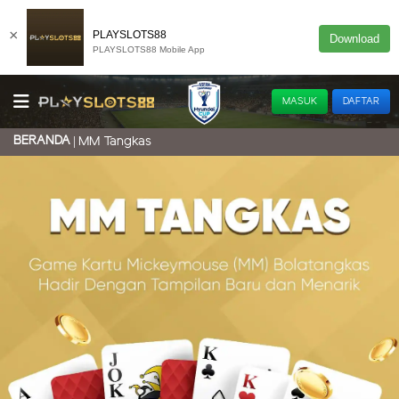
×
PLAYSLOTS88
Download
PLAYSLOTS88 Mobile App
MASUK
DAFTAR
BERANDA
MM Tangkas