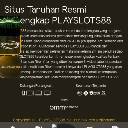
Situs Taruhan Resmi
Terlengkap PLAYSLOTS88
PLAYSLOTS88
merupakan situs taruhan resmi dan terlengkap yang menjamin
kenyamanan dan keamanan selama permainan berlangsung, dibuktikan dengan
legalitas dan lisensi yang didapatkan dari PAGCOR (Philippine Amusement And
Gaming Corporation). Customer service PLAYSLOTS88 handal dan
profesional siap memberikan pelayanan maksimal selama 24 jam penuh setiap
hari. PLAYSLOTS88 telah berkomitmen untuk meningkatkan kualitas terbaik
melalui fasilitas dan fitur-fitur yang diberikan seperti video tutorial, panduan
betting, link alternatif dan fitur menarik lainnya dari PLAYSLOTS88 yang akan
membantu menuju kemenangan. Daftar sekarang dan nikmati kesempatan
mendapatkan pengalaman seru dan menyenangkan bersama PLAYSLOTS88 .
Dukungan Perangkat :
Keamanan Terjamin :
Lisensi :
Copyright © - PLAYSLOTS88. Seluruh hak cipta dilindungi