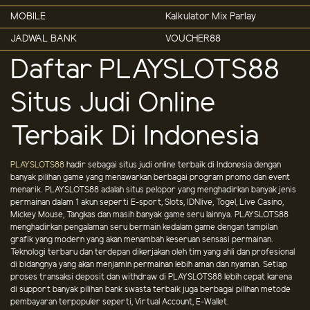
MOBILE
Kalkulator Mix Parlay
JADWAL BANK
VOUCHER88
Daftar PLAYSLOTS88
Situs Judi Online
Terbaik Di Indonesia
PLAYSLOTS88
hadir sebagai situs judi online terbaik di Indonesia dengan
banyak pilihan game yang menawarkan berbagai program promo dan event
menarik. PLAYSLOTS88 adalah situs pelopor yang menghadirkan banyak jenis
permainan dalam 1 akun seperti E-sport, Slots, IDNlive, Togel, Live Casino,
Mickey Mouse, Tangkas dan masih banyak game seru lainnya. PLAYSLOTS88
menghadirkan pengalaman seru bermain kedalam game dengan tampilan
grafik yang modern yang akan menambah keseruan sensasi permainan.
Teknologi terbaru dan terdepan dikerjakan oleh tim yang ahli dan profesional
di bidangnya yang akan menjamin permainan lebih aman dan nyaman. Setiap
proses transaksi deposit dan withdraw di PLAYSLOTS88 lebih cepat karena
di support banyak pilihan bank swasta terbaik juga berbagai pilihan metode
pembayaran terpopuler seperti, Virtual Account, E-Wallet.